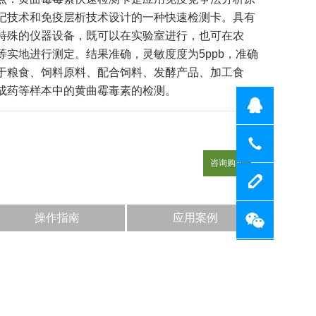
记技术和免疫层析技术设计的一种快速检测卡。具有
特殊的仪器设备，既可以在实验室进行，也可在农
等实地进行测定。结果准确，灵敏度度为5ppb，准确
用于粮食、饲料原料、配合饲料、发酵产品、加工食
成药等样本中的黄曲霉毒素的检测。
QQ
联系我
咨询购买
留言反
操作指南
应用案例
检测原理：
进行，也可
本中的黄曲
试剂盒组成：
1、检测卡：